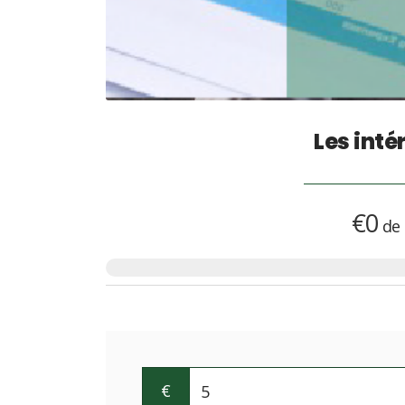
Les inté
€0
de
€