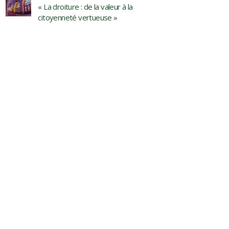
« La droiture : de la valeur à la
citoyenneté vertueuse »