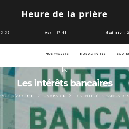
Heure de la prière
13:39
Asr
: 17:41
Maghrib
: 
NOS PROJETS
NOS ACTIVITES
SOUTE
Les intérêts bancaires
PAGE D'ACCUEIL
CAMPAIGN
LES INTÉRÊTS BANCAIRE