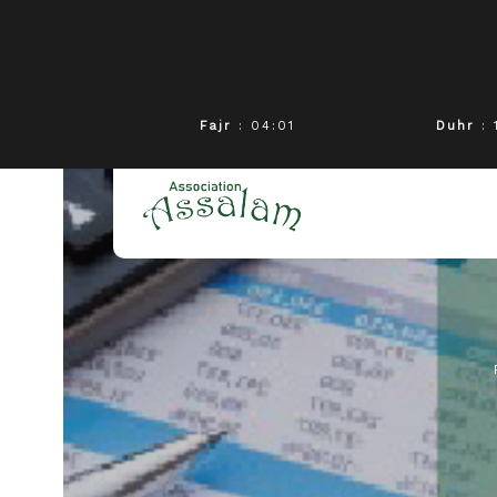
Fajr
: 04:01
Duhr
: 