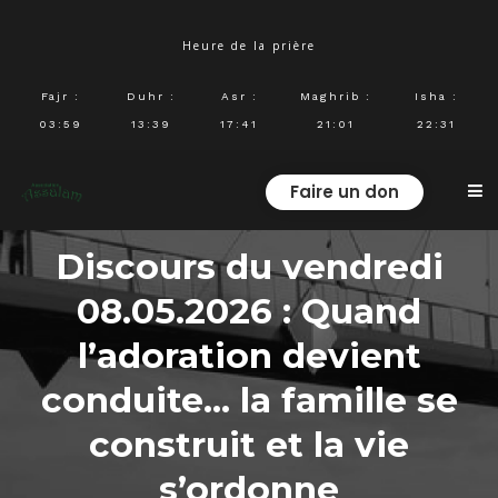
Heure de la prière
Fajr
:
Duhr
:
Asr
:
Maghrib
:
Isha
:
03:59
13:39
17:41
21:01
22:31
Faire un don
Discours du vendredi
08.05.2026 : Quand
l’adoration devient
conduite… la famille se
construit et la vie
s’ordonne