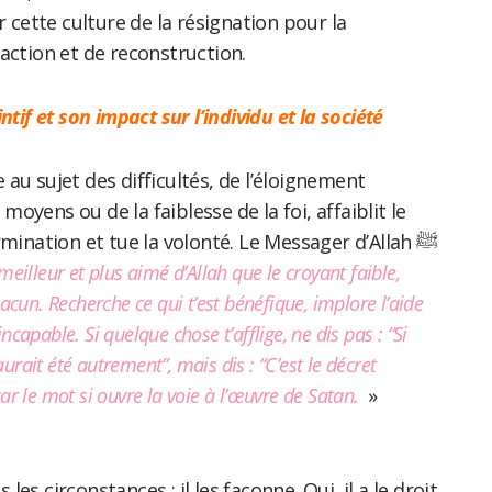
r cette culture de la résignation pour la
action et de reconstruction.
ntif et son impact sur l’individu et la société
au sujet des difficultés, de l’éloignement
oyens ou de la faiblesse de la foi, affaiblit le
mination et tue la volonté. Le Messager d’Allah ﷺ
 meilleur et plus aimé d’Allah que le croyant faible,
hacun. Recherche ce qui t’est bénéfique, implore l’aide
ncapable. Si quelque chose t’afflige, ne dis pas : “Si
n aurait été autrement”, mais dis : “C’est le décret
”, car le mot si ouvre la voie à l’œuvre de Satan.
»
es circonstances : il les façonne. Oui, il a le droit