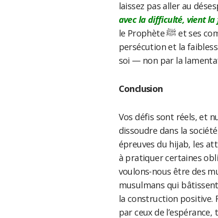
laissez pas aller au désesp
avec la difficulté, vient la 
le Prophète ﷺ et ses compagnons ont bâti leur société après la
persécution et la faibless
soi — non par la lamentati
Conclusion
Vos défis sont réels, et n
dissoudre dans la société,
épreuves du hijab, les at
à pratiquer certaines obl
voulons-nous être des mu
musulmans qui bâtissent e
la construction positiv
par ceux de l’espérance,