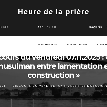
Heure de la prière
13:39
Asr
: 17:40
Maghrib
: 
NOS PROJETS
NOS ACTIVITES
SOUTE
cours du vendredi 07.11.2025 : 
usulman entre lamentation 
construction »
EDI
DISCOURS DU VENDREDI 07.11.2025 : "LE MUSULM