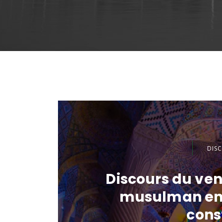
DIS
Discours du vend
musulman ent
cons