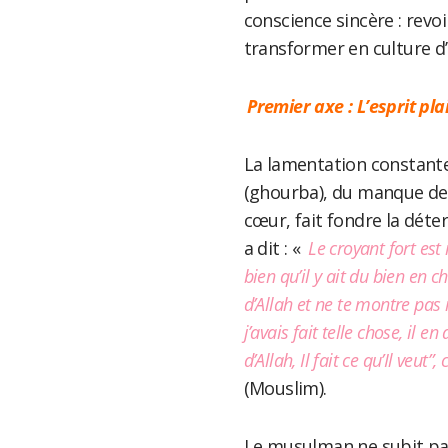
conscience sincère : revoi
transformer en culture d’
Premier axe : L’esprit plai
La lamentation constante 
(ghourba), du manque de m
cœur, fait fondre la déter
a dit : «
Le croyant fort est
bien qu’il y ait du bien en c
d’Allah et ne te montre pas i
j’avais fait telle chose, il e
d’Allah, Il fait ce qu’Il veut
(Mouslim).
Le musulman ne subit pas l