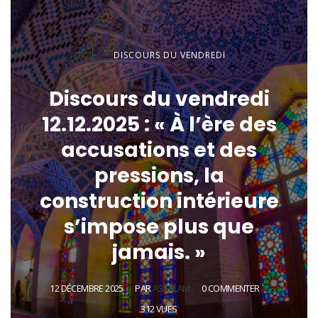
DISCOURS DU VENDREDI
Discours du vendredi
12.12.2025 : « À l’ère des
accusations et des
pressions, la
construction intérieure
s’impose plus que
jamais. »
12 DÉCEMBRE 2025
PAR
ASSALAM
0 COMMENTER
312 VUES