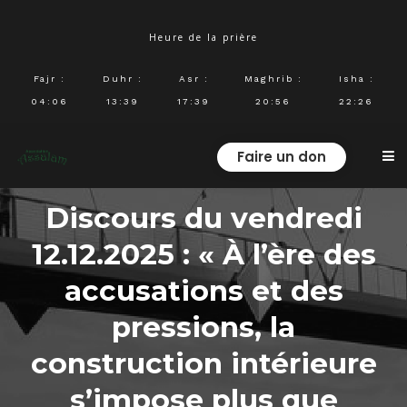
Heure de la prière
Fajr
:
Duhr
:
Asr
:
Maghrib
:
Isha
:
04:06
13:39
17:39
20:56
22:26
Faire un don
Discours du vendredi
12.12.2025 : « À l’ère des
accusations et des
pressions, la
construction intérieure
s’impose plus que