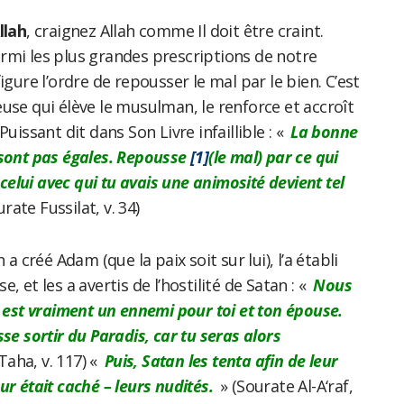
llah
, craignez Allah comme Il doit être craint.
rmi les plus grandes prescriptions de notre
figure l’ordre de repousser le mal par le bien. C’est
use qui élève le musulman, le renforce et accroît
Puissant dit dans Son Livre infaillible : «
La bonne
 sont pas égales. Repousse
[1]
(le mal) par ce qui
e celui avec qui tu avais une animosité devient tel
rate Fussilat, v. 34)
ah a créé Adam (que la paix soit sur lui), l’a établi
, et les a avertis de l’hostilité de Satan : «
Nous
i est vraiment un ennemi pour toi et ton épouse.
se sortir du Paradis, car tu seras alors
Taha, v. 117) «
Puis, Satan les tenta afin de leur
ur était caché – leurs nudités.
» (Sourate Al-A‘raf,