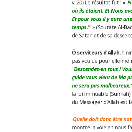
v. 20) Le résultat fut : «
Pu
où ils étaient. Et Nous av
Et pour vous il y aura un
temps.”
» (Sourate Al-Baqa
de Satan et de sa descen
Ô serviteurs d’Allah
, l’i
pas voulue pour elle-même
“Descendez-en tous ! Vous
guide vous vient de Ma p
ne sera pas malheureux.
la loi immuable (Sunnah) d
du Messager d’Allah est l
Quelle doit donc être notr
montré la voie en nous fa