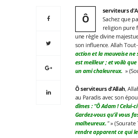
serviteurs d’A
Ô
Sachez que pa
religion pure 
une règle divine majestue
son influence. Allah Tout-
action et la mauvaise ne
est meilleur ; et voilà qu
un ami chaleureux.
» (Sou
Ô serviteurs d’Allah
, All
au Paradis avec son épouse
dîmes : “Ô Adam ! Celui-c
Gardez-vous qu’il vous fas
malheureux.
” » (Sourate 
rendre apparent ce qui le