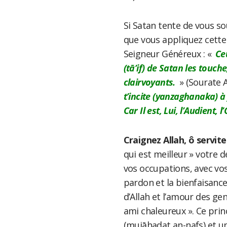
Si Satan tente de vous so
que vous appliquez cette
Seigneur Généreux : «
Ceu
(tā’if) de Satan les touche
clairvoyants.
» (Sourate A
t’incite (yanzaghanaka) à 
Car Il est, Lui, l’Audient, 
Craignez Allah, ô servite
qui est meilleur » votre 
vos occupations, avec vos
pardon et la bienfaisance
d’Allah et l’amour des gen
ami chaleureux ». Ce prin
(mujāhadat an-nafs) et un