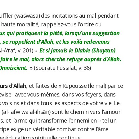
uffler (waswasa) des incitations au mal pendant
 haute moralité, rappelez-vous l’ordre du
x qui pratiquent la piété, lorsqu’une suggestion
, se rappellent d’Allah, et les voilà redevenus
l-A‘raf, v. 201) «
Et si jamais le Diable (Shaytan)
faire le mal, alors cherche refuge auprès d’Allah.
l’Omniscient.
» (Sourate Fussilat, v. 36)
urs d’Allah
, et faites de « Repousse (le mal) par ce
devise : avec vous-mêmes, dans vos foyers, dans
 voisins et dans tous les aspects de votre vie. Le
 (al-ʿafw wa al-ihsān) sont le chemin vers l’amour
s, et l’arme qui transforme l’ennemi en « tel un
cipe exige un véritable combat contre l’âme
e éducation spirituelle continue.