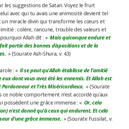
sur les suggestions de Satan. Voyez le fruit
elui avec qui tu avais une animosité devient tel
t un miracle divin qui transforme les cœurs et
nimitié : colère, rancune, trouble des valeurs et
pourquoi Allah dit : «
Mais quiconque endure et
fait partie des bonnes dispositions et de la
res.
» (Sourate Ash-Shura, v. 43)
arole : «
Il se peut qu’Allah établisse de l’amitié
e eux dont vous avez été les ennemis. Et Allah est
st Pardonneur et Très Miséricordieux.
» (Sourate
s ce noble comportement n’est accordé qu’aux
ui possèdent une grâce immense : «
Or, cela
don) n’est donné qu’à ceux qui endurent. Et cela
sseur d’une grâce immense.
» (Sourate Fussilat, v.