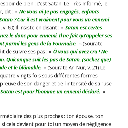
ni espoir de bien : c’est Satan. Le Très-Informé, le
 dit : «
Ne vous ai-Je pas engagés, enfants
Satan ? Car il est vraiment pour vous un ennemi
 v. 60) Il insiste en disant : «
Satan est certes
ez-le donc pour ennemi. Il ne fait qu’appeler ses
ent parmi les gens de la Fournaise.
» (Sourate
rdit de suivre ses pas : «
Ô vous qui avez cru ! Ne
an. Quiconque suit les pas de Satan, (sachez que)
ude et le blâmable.
» (Sourate An-Nur, v. 21) Le
quatre-vingts fois sous différentes formes
 preuve de son danger et de l’intensité de sa ruse.
 Satan est pour l’homme un ennemi déclaré.
»
intermédiaire des plus proches : ton épouse, ton
 si cela devient pour toi un moyen de négligence