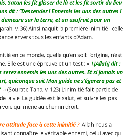
is, Satan les fit glisser de là et les fit sortir du lieu
ons dit : “Descendez ! Ennemis les uns des autres !
e demeure sur la terre, et un usufruit pour un
rah, v. 36) Ainsi naquit la première inimitié : celle
dance envers tous les enfants d’Adam.
nimitié en ce monde, quelle qu’en soit l’origine, n’est
. Elle est une épreuve et un test : «
\[Allah] dit :
 serez ennemis les uns des autres. Et si jamais un
art, quiconque suit Mon guide ne s’égarera pas et
”
» (Sourate Taha, v. 123) L’inimitié fait partie de
e la vie. La guidée est le salut, et suivre les pas
a voie qui mène au chemin droit.
e attitude face à cette inimitié
?
Allah nous a
isant connaître le véritable ennemi, celui avec qui