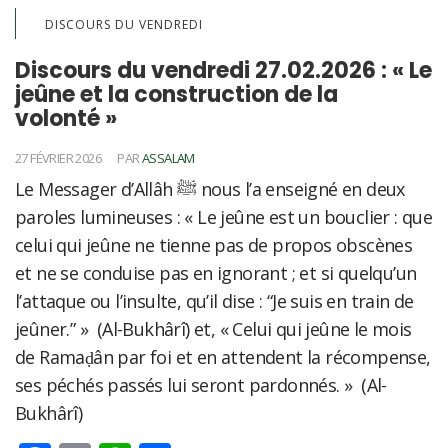
DISCOURS DU VENDREDI
Discours du vendredi 27.02.2026 : « Le
jeûne et la construction de la
volonté »
27 FÉVRIER 2026
PAR
ASSALAM
Le Messager d’Allâh ﷺ nous l’a enseigné en deux
paroles lumineuses : « Le jeûne est un bouclier : que
celui qui jeûne ne tienne pas de propos obscènes
et ne se conduise pas en ignorant ; et si quelqu’un
l’attaque ou l’insulte, qu’il dise : “Je suis en train de
jeûner.” » (Al-Bukhârî) et, « Celui qui jeûne le mois
de Ramaḍân par foi et en attendent la récompense,
ses péchés passés lui seront pardonnés. » (Al-
Bukhârî)