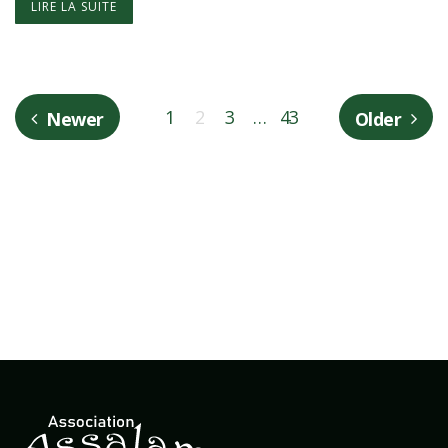
LIRE LA SUITE
1
2
3
…
43
Newer
Older