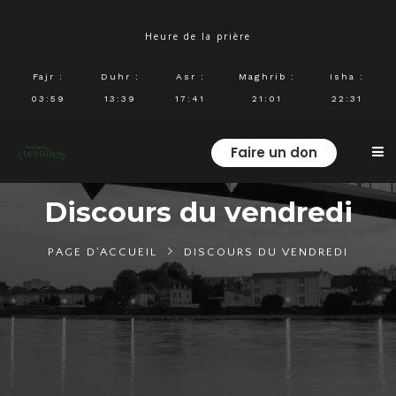
Heure de la prière
Fajr
:
Duhr
:
Asr
:
Maghrib
:
Isha
:
03:59
13:39
17:41
21:01
22:31
Faire un don
Discours du vendredi
PAGE D'ACCUEIL
DISCOURS DU VENDREDI