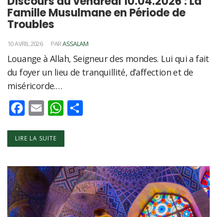
Discours du vendredi 10.04.2026 : La
Famille Musulmane en Période de
Troubles
10 AVRIL 2026
PAR
ASSALAM
Louange à Allah, Seigneur des mondes. Lui qui a fait
du foyer un lieu de tranquillité, d’affection et de
miséricorde.…
Facebook
Email
WhatsApp
Partager
LIRE LA SUITE