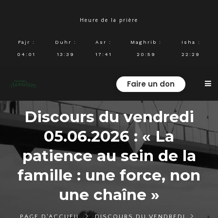
Heure de la prière
Fajr
:
Duhr
:
Asr
:
Maghrib
:
Isha
:
04:01
13:39
17:41
20:59
22:29
Faire un don
Discours du vendredi
05.06.2026 : « La
patience au sein de la
famille : une force, non
une chaîne »
PAGE D'ACCUEIL
DISCOURS DU VENDREDI