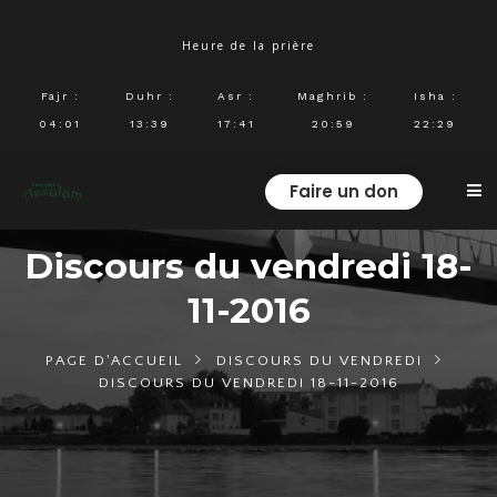
Heure de la prière
Fajr
:
Duhr
:
Asr
:
Maghrib
:
Isha
:
04:01
13:39
17:41
20:59
22:29
Faire un don
Discours du vendredi 18-
11-2016
PAGE D'ACCUEIL
DISCOURS DU VENDREDI
DISCOURS DU VENDREDI 18-11-2016