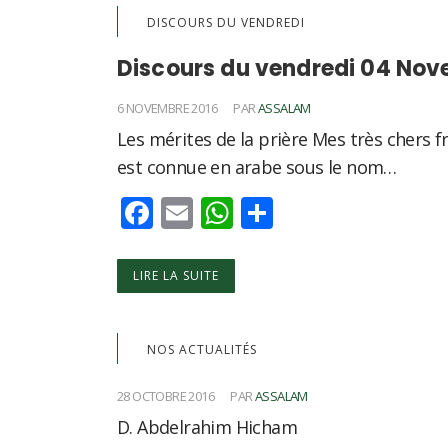
DISCOURS DU VENDREDI
Discours du vendredi 04 Nov
6 NOVEMBRE 2016
PAR
ASSALAM
Les mérites de la prière Mes très chers fr
est connue en arabe sous le nom…
Facebook
Email
WhatsApp
Partager
LIRE LA SUITE
NOS ACTUALITÉS
28 OCTOBRE 2016
PAR
ASSALAM
D. Abdelrahim Hicham