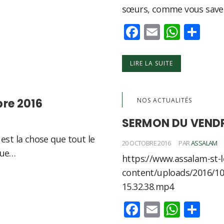
sœurs, comme vous savez
Facebook
Email
What
Par
LIRE LA SUITE
bre 2016
NOS ACTUALITÉS
SERMON DU VENDRE
est la chose que tout le
20 OCTOBRE 2016
PAR
ASSALAM
que…
https://www.assalam-st-l
content/uploads/2016/10
15.32.38.mp4
Facebook
Email
What
Par