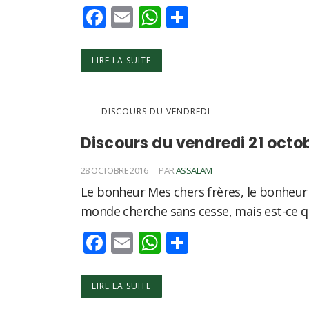
Facebook
Email
WhatsApp
Partager
LIRE LA SUITE
DISCOURS DU VENDREDI
Discours du vendredi 21 octo
28 OCTOBRE 2016
PAR
ASSALAM
Le bonheur Mes chers frères, le bonheur 
monde cherche sans cesse, mais est-ce 
Facebook
Email
WhatsApp
Partager
LIRE LA SUITE