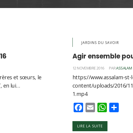
JARDINS DU SAVOIR
16
Agir ensemble pou
12 NOVEMBRE 2016
PAR
ASSALAM
rères et sœurs, le
https://www.assalam-st-l
, en lui…
content/uploads/2016/11
1.mp4
Facebook
Email
What
Par
LIRE LA SUITE