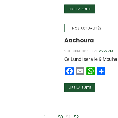
LIRE LA SUITE
NOS ACTUALITÉS
Aachoura
9 OCTOBRE 2016
PAR
ASSALAM
Ce Lundi sera le 9 Mouh
Facebook
Email
What
Par
LIRE LA SUITE
1
…
50
51
52