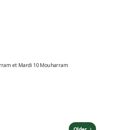
arram et Mardi 10 Mouharram
sApp
tager
Older