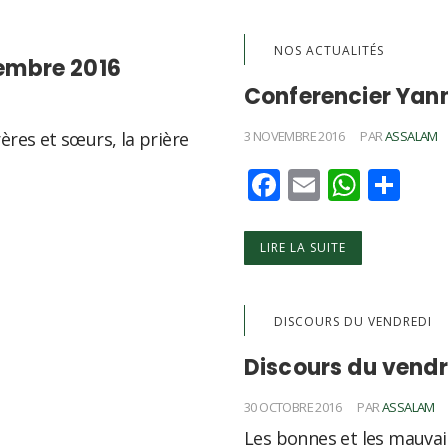
NOS ACTUALITÉS
embre 2016
Conferencier Yann
ères et sœurs, la prière
3 NOVEMBRE 2016
PAR
ASSALAM
Facebook
Email
What
Par
LIRE LA SUITE
DISCOURS DU VENDREDI
Discours du vendr
30 OCTOBRE 2016
PAR
ASSALAM
Les bonnes et les mauvai